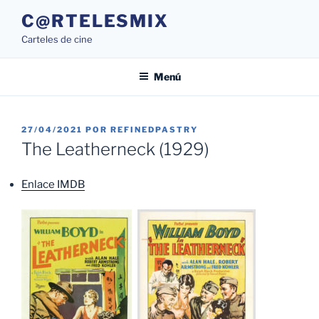
Saltar
C@RTELESMIX
al
Carteles de cine
contenido
Menú
PUBLICADO
27/04/2021
POR
REFINEDPASTRY
EL
The Leatherneck (1929)
Enlace IMDB