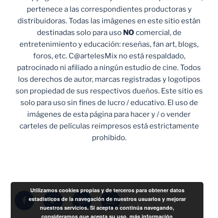
pertenece a las correspondientes productoras y
distribuidoras. Todas las imágenes en este sitio están
destinadas solo para uso
NO
comercial, de
entretenimiento y educación: reseñas, fan art, blogs,
foros, etc. C@artelesMix no está respaldado,
patrocinado ni afiliado a ningún estudio de cine. Todos
los derechos de autor, marcas registradas y logotipos
son propiedad de sus respectivos dueños. Este sitio es
solo para uso sin fines de lucro / educativo. El uso de
imágenes de esta página para hacer y / o vender
carteles de películas reimpresos está estrictamente
prohibido.
Utilizamos cookies propias y de terceros para obtener datos
Facebook
Twitter
Instagram
Correo
estadísticos de la navegación de nuestros usuarios y mejorar
nuestros servicios. Si acepta o continúa navegando,
electrónico
consideramos que acepta su uso.
más información