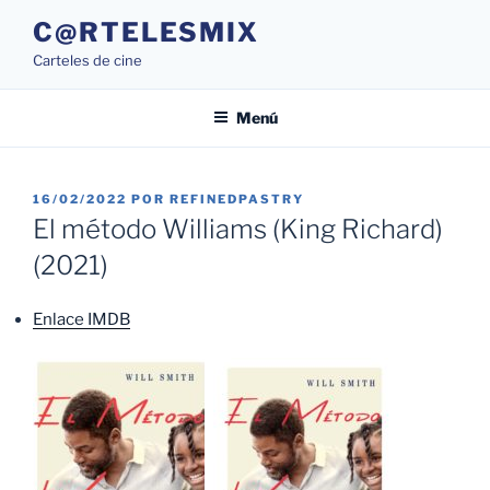
Saltar
C@RTELESMIX
al
Carteles de cine
contenido
Menú
PUBLICADO
16/02/2022
POR
REFINEDPASTRY
EL
El método Williams (King Richard)
(2021)
Enlace IMDB