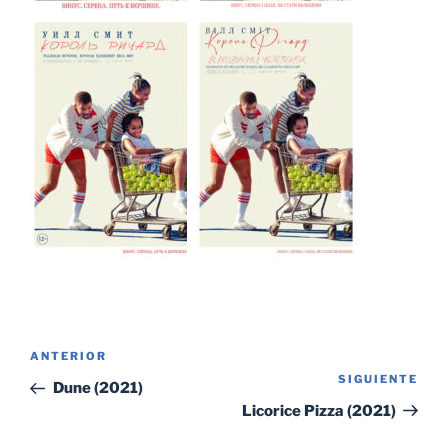
Navegación
Entrada
ANTERIOR
de
SIGUIENTE
Sig
anterior:
Dune (2021)
entradas
ent
Licorice Pizza (2021)