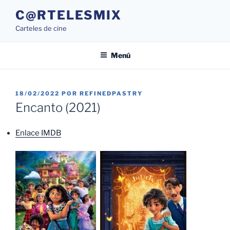
Saltar
C@RTELESMIX
al
Carteles de cine
contenido
Menú
PUBLICADO
18/02/2022
POR
REFINEDPASTRY
EL
Encanto (2021)
Enlace IMDB