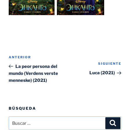
Navegación
Entrada
ANTERIOR
de
SIGUIENTE
Sig
anterior:
La peor persona del
entradas
ent
Luca (2021)
mundo (Verdens verste
menneske) (2021)
BÚSQUEDA
Buscar
Buscar
por: