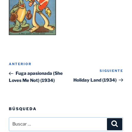
Navegación
Entrada
ANTERIOR
de
SIGUIENTE
Sig
anterior:
Fuga apasionada (She
entradas
ent
Holiday Land (1934)
Loves Me Not) (1934)
BÚSQUEDA
Buscar
Buscar
por: