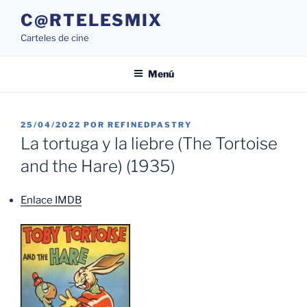
Saltar
C@RTELESMIX
al
Carteles de cine
contenido
Menú
PUBLICADO
25/04/2022
POR
REFINEDPASTRY
EL
La tortuga y la liebre (The Tortoise
and the Hare) (1935)
Enlace IMDB