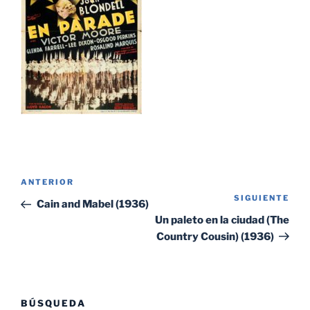
Navegación
Entrada
ANTERIOR
de
SIGUIENTE
Sig
anterior:
Cain and Mabel (1936)
entradas
ent
Un paleto en la ciudad (The
Country Cousin) (1936)
BÚSQUEDA