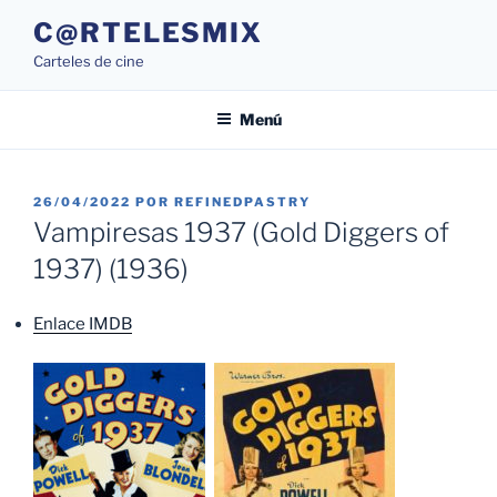
Saltar
C@RTELESMIX
al
Carteles de cine
contenido
Menú
PUBLICADO
26/04/2022
POR
REFINEDPASTRY
EL
Vampiresas 1937 (Gold Diggers of
1937) (1936)
Enlace IMDB