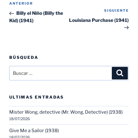
Navegación
Entrada
ANTERIOR
de
SIGUIENTE
Sig
anterior:
Billy el Niño (Billy the
entradas
ent
Louisiana Purchase (1941)
Kid) (1941)
BÚSQUEDA
Buscar
Buscar
por:
ULTIMAS ENTRADAS
Mister Wong, detective (Mr. Wong, Detective) (1938)
18/07/2026
Give Me a Sailor (1938)
18/07/2026