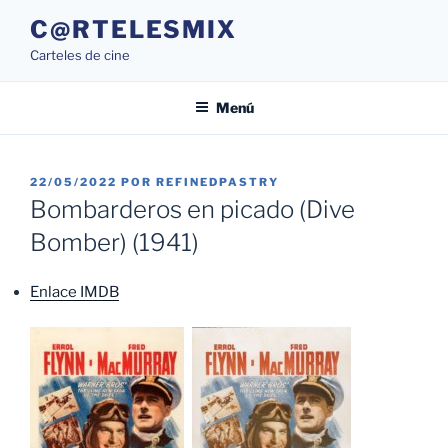
Saltar
C@RTELESMIX
al
Carteles de cine
contenido
Menú
PUBLICADO
22/05/2022
POR
REFINEDPASTRY
EL
Bombarderos en picado (Dive
Bomber) (1941)
Enlace IMDB