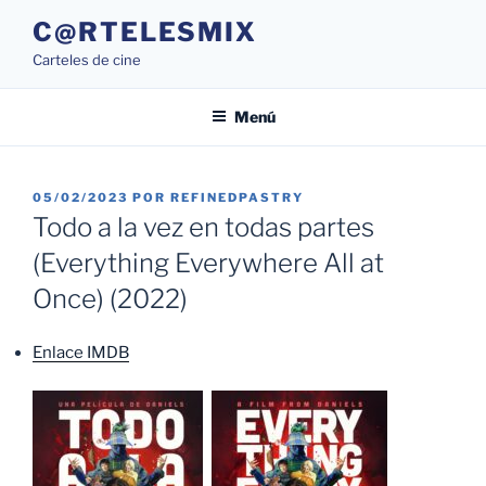
Saltar
C@RTELESMIX
al
Carteles de cine
contenido
Menú
PUBLICADO
05/02/2023
POR
REFINEDPASTRY
EL
Todo a la vez en todas partes
(Everything Everywhere All at
Once) (2022)
Enlace IMDB