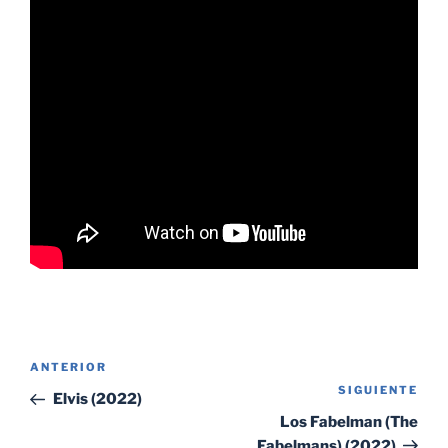
Navegación
Entrada
ANTERIOR
de
SIGUIENTE
Sig
anterior:
Elvis (2022)
entradas
ent
Los Fabelman (The
Fabelmans) (2022)