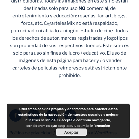
distribuidoras. Todas las imágenes en este sitio están
destinadas solo para uso
NO
comercial, de
entretenimiento y educación: reseñas, fan art, blogs,
foros, etc. C@artelesMix no está respaldado,
patrocinado ni afiliado a ningún estudio de cine. Todos
los derechos de autor, marcas registradas y logotipos
son propiedad de sus respectivos dueños. Este sitio es
solo para uso sin fines de lucro / educativo. El uso de
imágenes de esta página para hacer y / o vender
carteles de películas reimpresos está estrictamente
prohibido.
Utilizamos cookies propias y de terceros para obtener datos
Facebook
Twitter
Instagram
Correo
estadísticos de la navegación de nuestros usuarios y mejorar
nuestros servicios. Si acepta o continúa navegando,
electrónico
consideramos que acepta su uso.
más información
Aceptar
Política de privacidad
Funciona gracias a WordPress