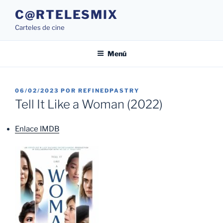
Saltar
C@RTELESMIX
al
Carteles de cine
contenido
Menú
PUBLICADO
06/02/2023
POR
REFINEDPASTRY
EL
Tell It Like a Woman (2022)
Enlace IMDB