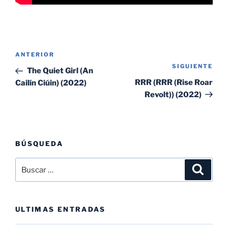
Navegación
Entrada
ANTERIOR
de
SIGUIENTE
Sig
anterior:
The Quiet Girl (An
entradas
ent
RRR (RRR (Rise Roar
Cailín Ciúin) (2022)
Revolt)) (2022)
BÚSQUEDA
Buscar
Buscar
por:
ULTIMAS ENTRADAS