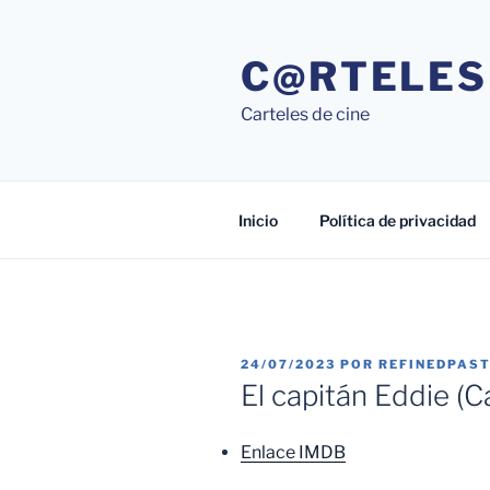
Saltar
al
C@RTELES
contenido
Carteles de cine
Inicio
Política de privacidad
PUBLICADO
24/07/2023
POR
REFINEDPAS
EL
El capitán Eddie (C
Enlace IMDB