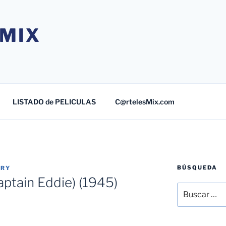
MIX
LISTADO de PELICULAS
C@rtelesMix.com
BÚSQUEDA
TRY
aptain Eddie) (1945)
Buscar
por: