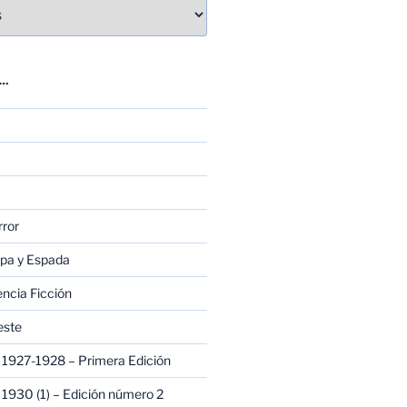
E…
rror
apa y Espada
encia Ficción
este
1927-1928 – Primera Edición
1930 (1) – Edición número 2