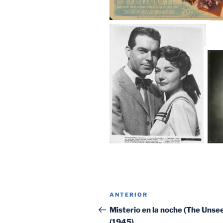
Navegación
Entrada
ANTERIOR
de
anterior:
Misterio en la noche (The Unse
(1945)