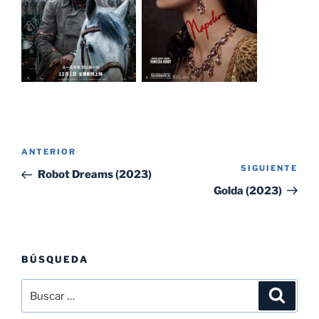
Navegación
Entrada
ANTERIOR
de
SIGUIENTE
Sig
anterior:
Robot Dreams (2023)
entradas
ent
Golda (2023)
BÚSQUEDA
Buscar
Buscar
por: