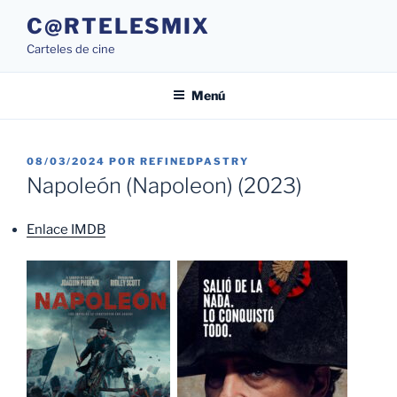
Saltar
C@RTELESMIX
al
Carteles de cine
contenido
Menú
PUBLICADO
08/03/2024
POR
REFINEDPASTRY
EL
Napoleón (Napoleon) (2023)
Enlace IMDB