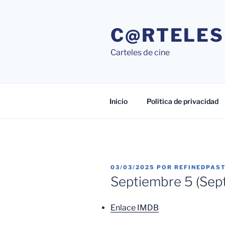
Saltar
al
C@RTELES
contenido
Carteles de cine
Inicio
Política de privacidad
PUBLICADO
03/03/2025
POR
REFINEDPAS
EL
Septiembre 5 (Sep
Enlace IMDB