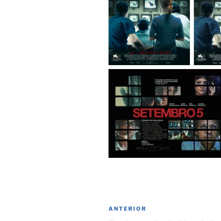
Navegación
Entrada
ANTERIOR