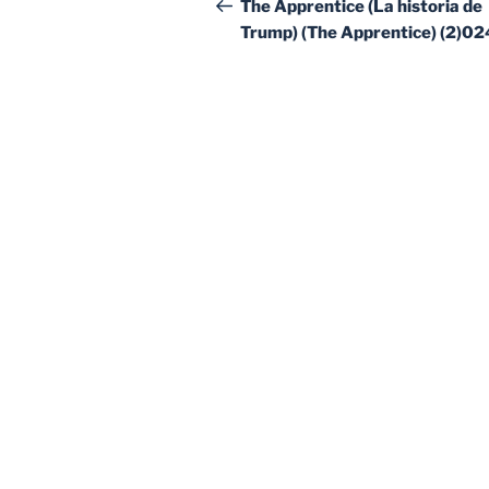
de
anterior:
The Apprentice (La historia de
Trump) (The Apprentice) (2)02
entradas