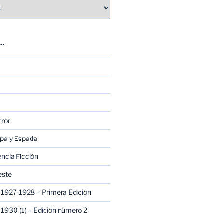
E…
rror
apa y Espada
encia Ficción
este
1927-1928 – Primera Edición
1930 (1) – Edición número 2