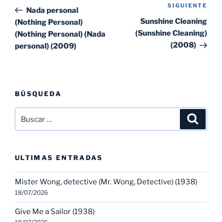
de
SIGUIENTE
Sig
anterior:
Nada personal
entradas
ent
Sunshine Cleaning
(Nothing Personal)
(Sunshine Cleaning)
(Nothing Personal) (Nada
(2008)
personal) (2009)
BÚSQUEDA
Buscar
Buscar
por:
ULTIMAS ENTRADAS
Mister Wong, detective (Mr. Wong, Detective) (1938)
18/07/2026
Give Me a Sailor (1938)