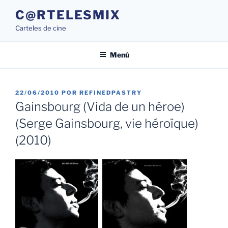
Saltar
C@RTELESMIX
al
Carteles de cine
contenido
Menú
PUBLICADO
22/06/2010
POR
REFINEDPASTRY
EL
Gainsbourg (Vida de un héroe)
(Serge Gainsbourg, vie héroïque)
(2010)