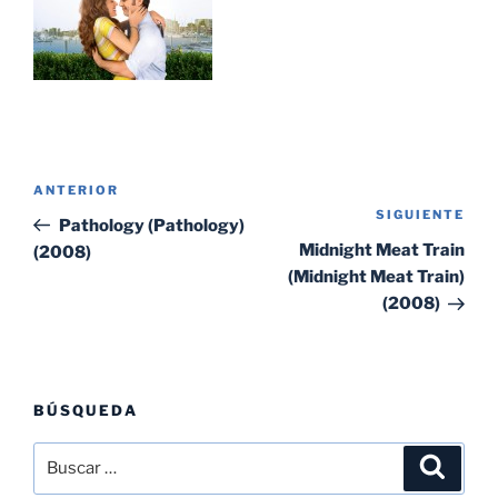
Navegación
Entrada
ANTERIOR
de
SIGUIENTE
Sig
anterior:
Pathology (Pathology)
entradas
ent
Midnight Meat Train
(2008)
(Midnight Meat Train)
(2008)
BÚSQUEDA
Buscar
Buscar
por: