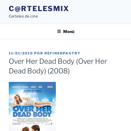
Saltar
C@RTELESMIX
al
Carteles de cine
contenido
Menú
PUBLICADO
11/01/2010
POR
REFINEDPASTRY
EL
Over Her Dead Body (Over Her
Dead Body) (2008)