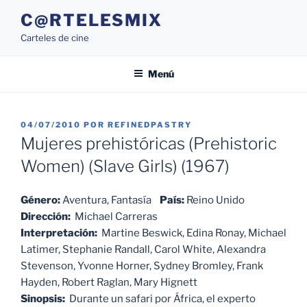
Saltar
C@RTELESMIX
al
Carteles de cine
contenido
Menú
PUBLICADO
04/07/2010
POR
REFINEDPASTRY
EL
Mujeres prehistóricas (Prehistoric
Women) (Slave Girls) (1967)
Género:
Aventura, Fantasía
País:
Reino Unido
Dirección:
Michael Carreras
Interpretación:
Martine Beswick, Edina Ronay, Michael
Latimer, Stephanie Randall, Carol White, Alexandra
Stevenson, Yvonne Horner, Sydney Bromley, Frank
Hayden, Robert Raglan, Mary Hignett
Sinopsis:
Durante un safari por África, el experto