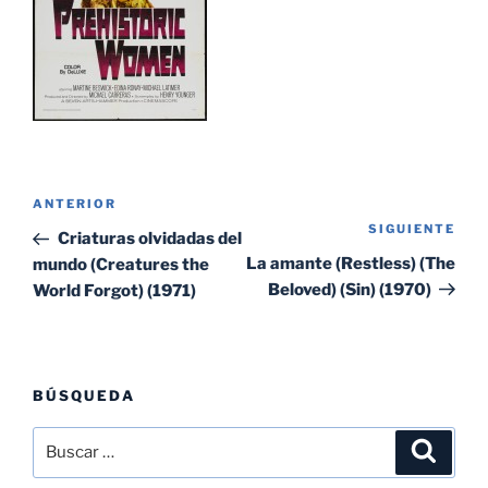
Navegación
Entrada
ANTERIOR
de
SIGUIENTE
Sig
anterior:
Criaturas olvidadas del
entradas
ent
La amante (Restless) (The
mundo (Creatures the
Beloved) (Sin) (1970)
World Forgot) (1971)
BÚSQUEDA
Buscar
Buscar
por: