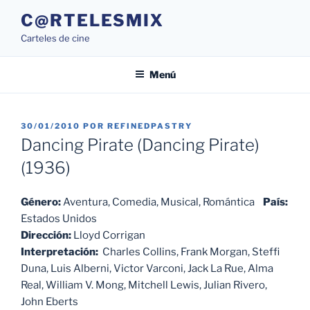
Saltar
C@RTELESMIX
al
Carteles de cine
contenido
Menú
PUBLICADO
30/01/2010
POR
REFINEDPASTRY
EL
Dancing Pirate (Dancing Pirate)
(1936)
Género:
Aventura, Comedia, Musical, Romántica
País:
Estados Unidos
Dirección:
Lloyd Corrigan
Interpretación:
Charles Collins, Frank Morgan, Steffi
Duna, Luis Alberni, Victor Varconi, Jack La Rue, Alma
Real, William V. Mong, Mitchell Lewis, Julian Rivero,
John Eberts