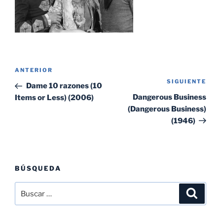
Navegación
Entrada
ANTERIOR
de
SIGUIENTE
Sig
anterior:
Dame 10 razones (10
entradas
ent
Dangerous Business
Items or Less) (2006)
(Dangerous Business)
(1946)
BÚSQUEDA
Buscar
Buscar
por: