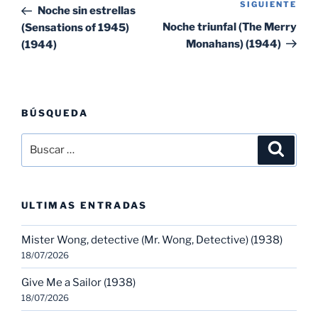
de
SIGUIENTE
Sig
anterior:
Noche sin estrellas
entradas
ent
Noche triunfal (The Merry
(Sensations of 1945)
Monahans) (1944)
(1944)
BÚSQUEDA
Buscar
Buscar
por:
ULTIMAS ENTRADAS
Mister Wong, detective (Mr. Wong, Detective) (1938)
18/07/2026
Give Me a Sailor (1938)
18/07/2026