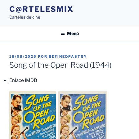
Saltar
C@RTELESMIX
al
Carteles de cine
contenido
Menú
PUBLICADO
18/08/2025
POR
REFINEDPASTRY
EL
Song of the Open Road (1944)
Enlace IMDB