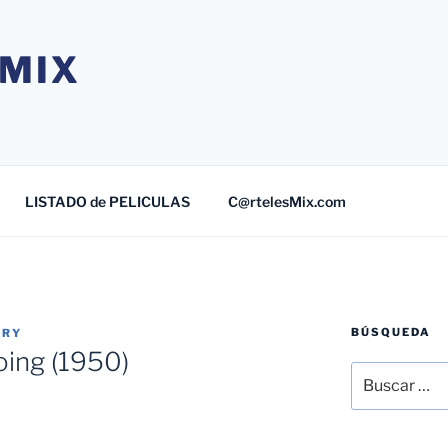
MIX
LISTADO de PELICULAS
C@rtelesMix.com
BÚSQUEDA
TRY
ing (1950)
Buscar
por: