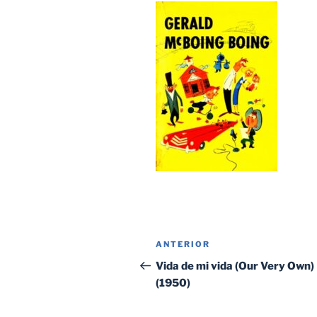
Navegación
Entrada
ANTERIOR
de
anterior:
Vida de mi vida (Our Very Own)
(1950)
entradas