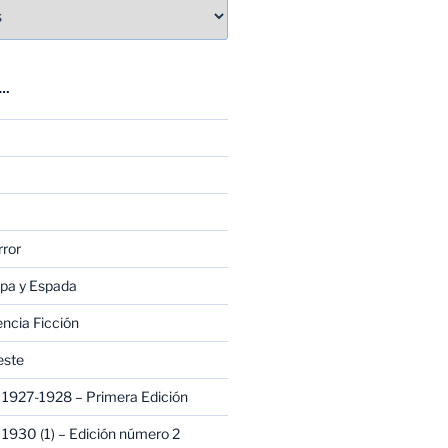
E…
rror
apa y Espada
encia Ficción
este
1927-1928 – Primera Edición
1930 (1) – Edición número 2