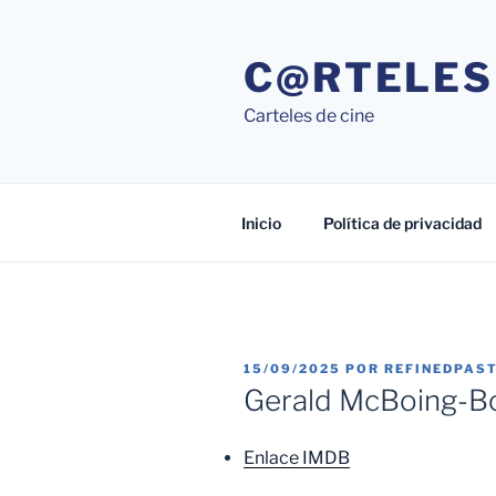
Saltar
al
C@RTELES
contenido
Carteles de cine
Inicio
Política de privacidad
PUBLICADO
15/09/2025
POR
REFINEDPAS
EL
Gerald McBoing-Bo
Enlace IMDB