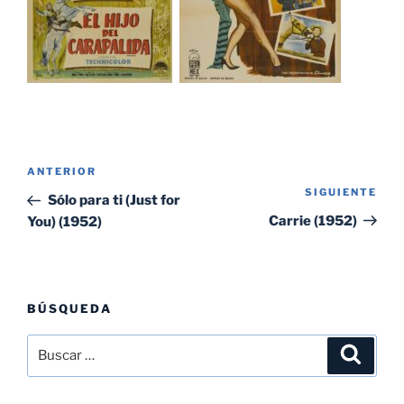
Navegación
Entrada
ANTERIOR
de
SIGUIENTE
Sig
anterior:
Sólo para ti (Just for
entradas
ent
Carrie (1952)
You) (1952)
BÚSQUEDA
Buscar
Buscar
por: