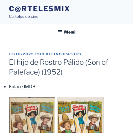
Saltar
C@RTELESMIX
al
Carteles de cine
contenido
Menú
PUBLICADO
13/10/2025
POR
REFINEDPASTRY
EL
El hijo de Rostro Pálido (Son of
Paleface) (1952)
Enlace IMDB