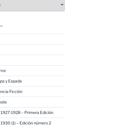
E…
rror
apa y Espada
encia Ficción
este
1927-1928 – Primera Edición
1930 (1) – Edición número 2