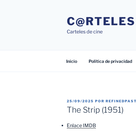
Saltar
al
C@RTELES
contenido
Carteles de cine
Inicio
Política de privacidad
PUBLICADO
25/09/2025
POR
REFINEDPAS
EL
The Strip (1951)
Enlace IMDB