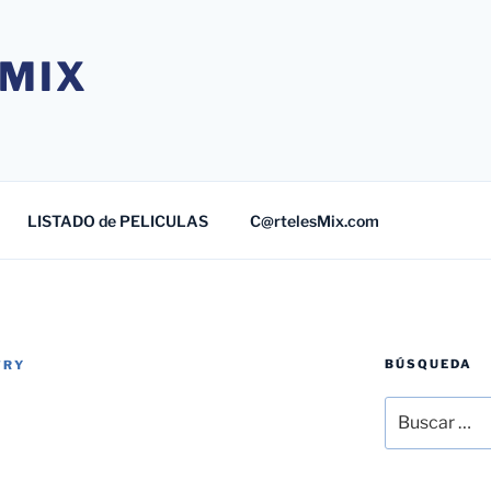
MIX
LISTADO de PELICULAS
C@rtelesMix.com
BÚSQUEDA
TRY
Buscar
por: