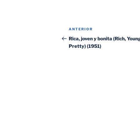
Navegación
Entrada
ANTERIOR
de
anterior:
Rica, joven y bonita (Rich, Youn
Pretty) (1951)
entradas