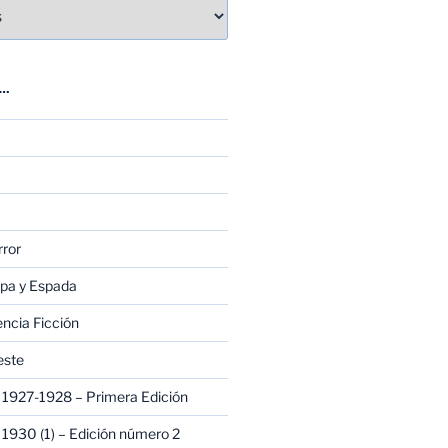
E…
rror
apa y Espada
encia Ficción
este
1927-1928 – Primera Edición
1930 (1) – Edición número 2