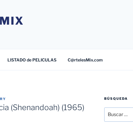
MIX
LISTADO de PELICULAS
C@rtelesMix.com
BÚSQUEDA
TRY
encia (Shenandoah) (1965)
Buscar
por: