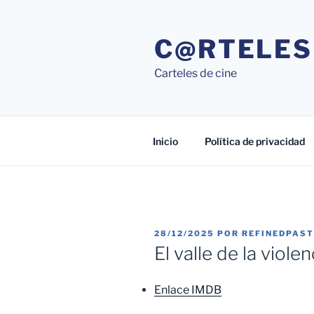
Saltar
al
C@RTELES
contenido
Carteles de cine
Inicio
Política de privacidad
PUBLICADO
28/12/2025
POR
REFINEDPAS
EL
El valle de la viol
Enlace IMDB