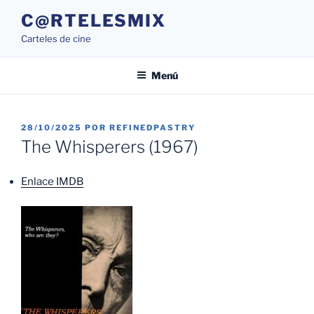
Saltar
C@RTELESMIX
al
Carteles de cine
contenido
Menú
PUBLICADO
28/10/2025
POR
REFINEDPASTRY
EL
The Whisperers (1967)
Enlace IMDB