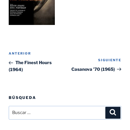
Navegación
Entrada
ANTERIOR
de
SIGUIENTE
Sig
anterior:
The Finest Hours
entradas
ent
Casanova ’70 (1965)
(1964)
BÚSQUEDA
Buscar
Buscar
por: