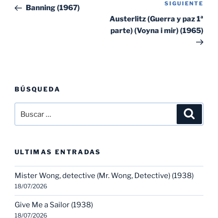
de
SIGUIENTE
Sig
anterior:
Banning (1967)
entradas
ent
Austerlitz (Guerra y paz 1ª
parte) (Voyna i mir) (1965)
BÚSQUEDA
Buscar
Buscar
por:
ULTIMAS ENTRADAS
Mister Wong, detective (Mr. Wong, Detective) (1938)
18/07/2026
Give Me a Sailor (1938)
18/07/2026