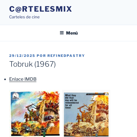
Saltar
C@RTELESMIX
al
Carteles de cine
contenido
Menú
PUBLICADO
29/12/2025
POR
REFINEDPASTRY
EL
Tobruk (1967)
Enlace IMDB