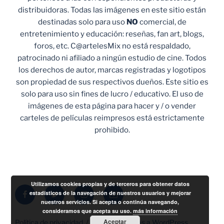
distribuidoras. Todas las imágenes en este sitio están
destinadas solo para uso
NO
comercial, de
entretenimiento y educación: reseñas, fan art, blogs,
foros, etc. C@artelesMix no está respaldado,
patrocinado ni afiliado a ningún estudio de cine. Todos
los derechos de autor, marcas registradas y logotipos
son propiedad de sus respectivos dueños. Este sitio es
solo para uso sin fines de lucro / educativo. El uso de
imágenes de esta página para hacer y / o vender
carteles de películas reimpresos está estrictamente
prohibido.
Utilizamos cookies propias y de terceros para obtener datos
Facebook
Twitter
Instagram
Correo
estadísticos de la navegación de nuestros usuarios y mejorar
nuestros servicios. Si acepta o continúa navegando,
electrónico
consideramos que acepta su uso.
más información
Aceptar
Política de privacidad
Funciona gracias a WordPress