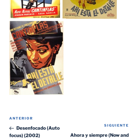
Navegación
Entrada
ANTERIOR
de
SIGUIENTE
Sig
anterior:
Desenfocado (Auto
entradas
ent
Ahora y siempre (Now and
focus) (2002)