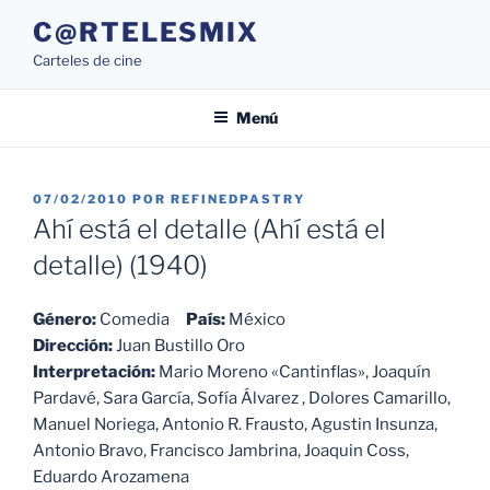
Saltar
C@RTELESMIX
al
Carteles de cine
contenido
Menú
PUBLICADO
07/02/2010
POR
REFINEDPASTRY
EL
Ahí está el detalle (Ahí está el
detalle) (1940)
Género:
Comedia
País:
México
Dirección:
Juan Bustillo Oro
Interpretación:
Mario Moreno «Cantinflas», Joaquín
Pardavé, Sara García, Sofía Álvarez , Dolores Camarillo,
Manuel Noriega, Antonio R. Frausto, Agustin Insunza,
Antonio Bravo, Francisco Jambrina, Joaquin Coss,
Eduardo Arozamena