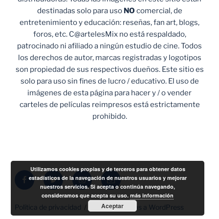
destinadas solo para uso
NO
comercial, de
entretenimiento y educación: reseñas, fan art, blogs,
foros, etc. C@artelesMix no está respaldado,
patrocinado ni afiliado a ningún estudio de cine. Todos
los derechos de autor, marcas registradas y logotipos
son propiedad de sus respectivos dueños. Este sitio es
solo para uso sin fines de lucro / educativo. El uso de
imágenes de esta página para hacer y / o vender
carteles de películas reimpresos está estrictamente
prohibido.
Utilizamos cookies propias y de terceros para obtener datos
Facebook
Twitter
Instagram
Correo
estadísticos de la navegación de nuestros usuarios y mejorar
nuestros servicios. Si acepta o continúa navegando,
electrónico
consideramos que acepta su uso.
más información
Aceptar
Política de privacidad
Funciona gracias a WordPress