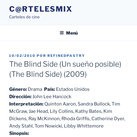
Saltar
C@RTELESMIX
al
Carteles de cine
contenido
Menú
PUBLICADO
10/02/2010
POR
REFINEDPASTRY
EL
The Blind Side (Un sueño posible)
(The Blind Side) (2009)
Género:
Drama
País:
Estados Unidos
Dirección:
John Lee Hancock
Interpretación:
Quinton Aaron, Sandra Bullock, Tim
McGraw, Jae Head, Lily Collins, Kathy Bates, Kim
Dickens, Ray McKinnon, Rhoda Griffis, Catherine Dyer,
Andy Stahl, Tom Nowicki, Libby Whittemore
Sinopsis: