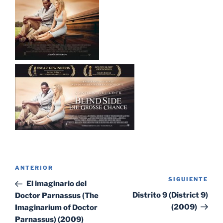
Navegación
Entrada
ANTERIOR
de
SIGUIENTE
Sig
anterior:
El imaginario del
entradas
ent
Distrito 9 (District 9)
Doctor Parnassus (The
(2009)
Imaginarium of Doctor
Parnassus) (2009)