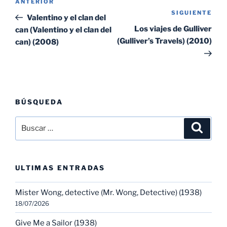
Entrada
ANTERIOR
de
SIGUIENTE
Sig
anterior:
Valentino y el clan del
entradas
ent
Los viajes de Gulliver
can (Valentino y el clan del
(Gulliver’s Travels) (2010)
can) (2008)
BÚSQUEDA
Buscar
Buscar
por:
ULTIMAS ENTRADAS
Mister Wong, detective (Mr. Wong, Detective) (1938)
18/07/2026
Give Me a Sailor (1938)