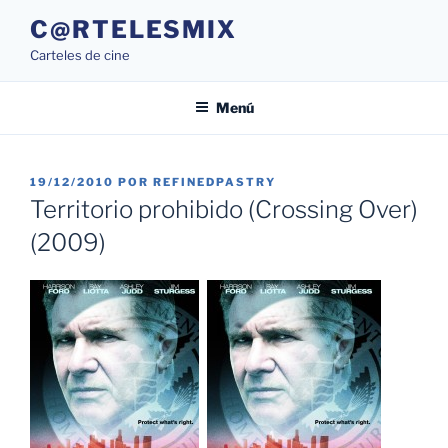
Saltar
C@RTELESMIX
al
Carteles de cine
contenido
Menú
PUBLICADO
19/12/2010
POR
REFINEDPASTRY
EL
Territorio prohibido (Crossing Over)
(2009)