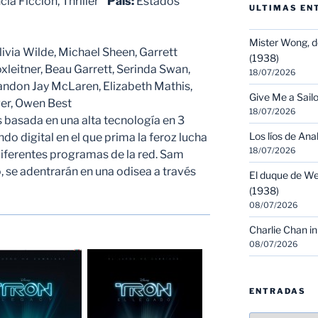
cia Ficción, Thriller
País:
Estados
ULTIMAS EN
Mister Wong, d
livia Wilde, Michael Sheen, Garrett
(1938)
xleitner, Beau Garrett, Serinda Swan,
18/07/2026
andon Jay McLaren, Elizabeth Mathis,
Give Me a Sailo
ger, Owen Best
18/07/2026
s basada en una alta tecnología en 3
Los líos de Ana
o digital en el que prima la feroz lucha
18/07/2026
diferentes programas de la red. Sam
o, se adentrarán en una odisea a través
El duque de We
(1938)
08/07/2026
Charlie Chan in
08/07/2026
ENTRADAS