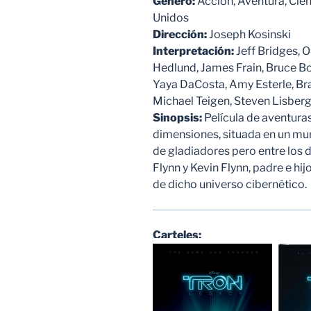
Género:
Acción, Aventura, Cien
Unidos
Dirección:
Joseph Kosinski
Interpretación:
Jeff Bridges, O
Hedlund, James Frain, Bruce Bo
Yaya DaCosta, Amy Esterle, Br
Michael Teigen, Steven Lisber
Sinopsis:
Película de aventura
dimensiones, situada en un mund
de gladiadores pero entre los 
Flynn y Kevin Flynn, padre e hij
de dicho universo cibernético.
Carteles: