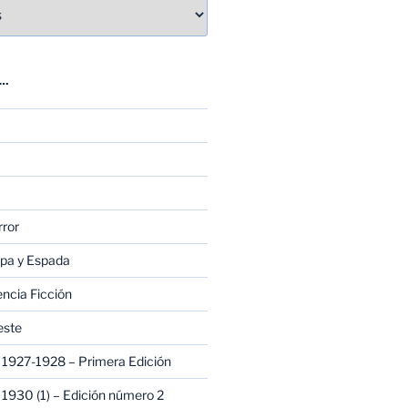
E…
rror
apa y Espada
encia Ficción
este
1927-1928 – Primera Edición
1930 (1) – Edición número 2