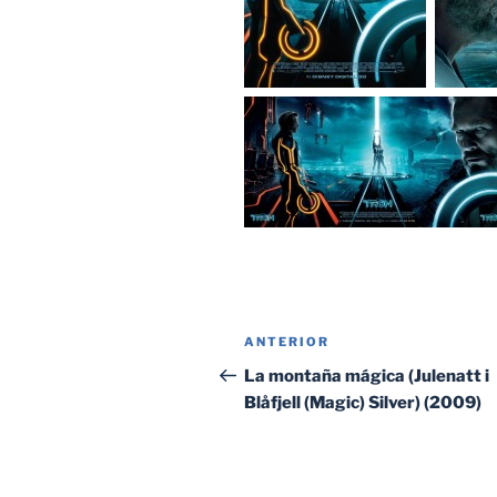
Navegación
Entrada
ANTERIOR
de
anterior:
La montaña mágica (Julenatt i
Blåfjell (Magic) Silver) (2009)
entradas