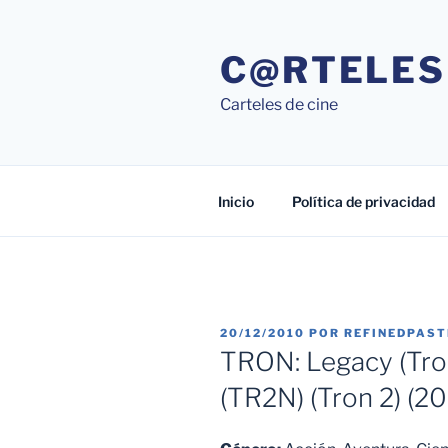
Saltar
al
C@RTELES
contenido
Carteles de cine
Inicio
Política de privacidad
PUBLICADO
20/12/2010
POR
REFINEDPAS
EL
TRON: Legacy (Tro
(TR2N) (Tron 2) (20