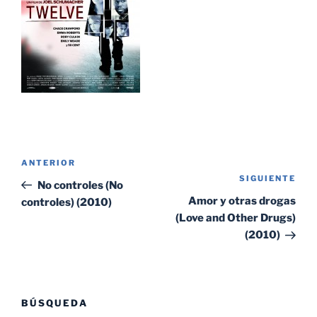
Navegación
Entrada
ANTERIOR
de
SIGUIENTE
Sig
anterior:
No controles (No
entradas
ent
Amor y otras drogas
controles) (2010)
(Love and Other Drugs)
(2010)
BÚSQUEDA