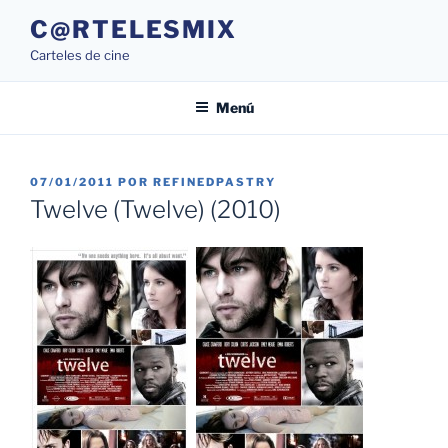
Saltar
C@RTELESMIX
al
Carteles de cine
contenido
Menú
PUBLICADO
07/01/2011
POR
REFINEDPASTRY
EL
Twelve (Twelve) (2010)