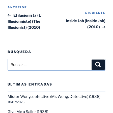
Navegación
Entrada
ANTERIOR
de
SIGUIENTE
Sig
anterior:
El ilusionista (L’
entradas
ent
Inside Job (Inside Job)
Illusionniste) (The
(2010)
Illusionist) (2010)
BÚSQUEDA
Buscar
Buscar
por:
ULTIMAS ENTRADAS
Mister Wong, detective (Mr. Wong, Detective) (1938)
18/07/2026
Give Me a Sailor (1938)