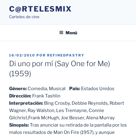
Saltar
C@RTELESMIX
al
Carteles de cine
contenido
Menú
PUBLICADO
16/02/2010
POR
REFINEDPASTRY
EL
Di uno por mí (Say One for Me)
(1959)
Género:
Comedia, Musical
País:
Estados Unidos
Dirección:
Frank Tashlin
Interpretación:
Bing Crosby, Debbie Reynolds, Robert
Wagner, Ray Walston, Les Tremayne, Connie
Gilchrist,Frank McHugh, Joe Besser, Alena Murray
Sinopsis:
Tras anunciar su retirada de la pantalla por los
malos resultados de Man On Fire (1957), y aunque