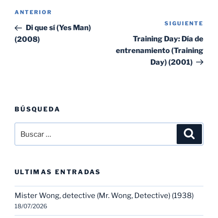
Navegación
Entrada
ANTERIOR
de
SIGUIENTE
Sig
anterior:
Di que sí (Yes Man)
entradas
ent
Training Day: Día de
(2008)
entrenamiento (Training
Day) (2001)
BÚSQUEDA
Buscar
Buscar
por:
ULTIMAS ENTRADAS
Mister Wong, detective (Mr. Wong, Detective) (1938)
18/07/2026