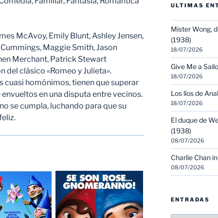
Comedia, Familiar, Fantasía, Romántica
ULTIMAS EN
Mister Wong, d
es McAvoy, Emily Blunt, Ashley Jensen,
(1938)
m Cummings, Maggie Smith, Jason
18/07/2026
en Merchant, Patrick Stewart
Give Me a Sailo
del clásico «Romeo y Julieta».
18/07/2026
sus cuasi homónimos, tienen que superar
Los líos de Ana
e envueltos en una disputa entre vecinos.
18/07/2026
l no se cumpla, luchando para que su
eliz.
El duque de We
(1938)
08/07/2026
Charlie Chan in
08/07/2026
ENTRADAS