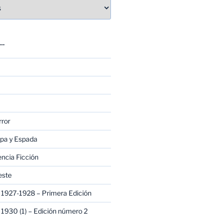
E…
rror
apa y Espada
encia Ficción
este
1927-1928 – Primera Edición
1930 (1) – Edición número 2