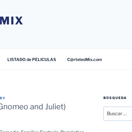
MIX
LISTADO de PELICULAS
C@rtelesMix.com
BÚSQUEDA
TRY
Gnomeo and Juliet)
Buscar
por: