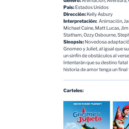
Género:
Animación, Aventura, 
País:
Estados Unidos
Dirección:
Kelly Asbury
Interpretación:
Animación, Jam
Michael Caine, Matt Lucas, Ji
Statham, Ozzy Osbourne, Steph
Sinopsis:
Novedosa adaptación 
Gnomeo y Juliet, al igual que 
un sinfín de obstáculos al vers
Intentarán que su destino fata
historia de amor tenga un final f
Carteles: