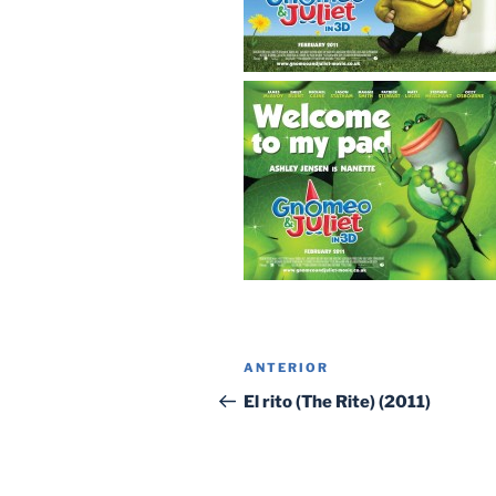
Navegación
Entrada
ANTERIOR
de
anterior:
El rito (The Rite) (2011)
entradas