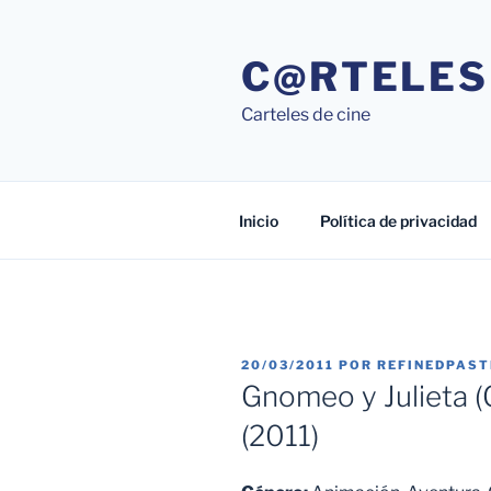
Saltar
al
C@RTELES
contenido
Carteles de cine
Inicio
Política de privacidad
PUBLICADO
20/03/2011
POR
REFINEDPAS
EL
Gnomeo y Julieta (
(2011)