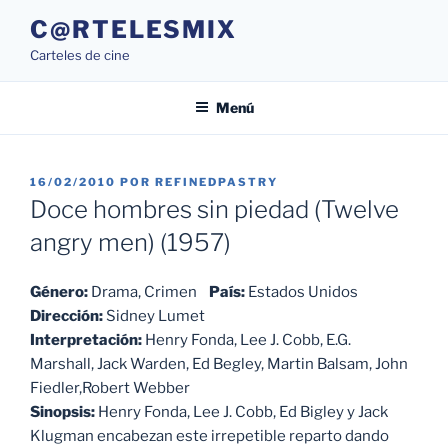
Saltar
C@RTELESMIX
al
Carteles de cine
contenido
Menú
PUBLICADO
16/02/2010
POR
REFINEDPASTRY
EL
Doce hombres sin piedad (Twelve
angry men) (1957)
Género:
Drama, Crimen
País:
Estados Unidos
Dirección:
Sidney Lumet
Interpretación:
Henry Fonda, Lee J. Cobb, E.G.
Marshall, Jack Warden, Ed Begley, Martin Balsam, John
Fiedler,Robert Webber
Sinopsis:
Henry Fonda, Lee J. Cobb, Ed Bigley y Jack
Klugman encabezan este irrepetible reparto dando