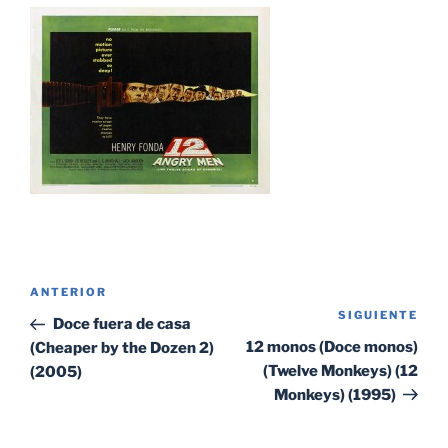
Navegación
Entrada
ANTERIOR
de
SIGUIENTE
Sig
anterior:
Doce fuera de casa
entradas
ent
12 monos (Doce monos)
(Cheaper by the Dozen 2)
(Twelve Monkeys) (12
(2005)
Monkeys) (1995)