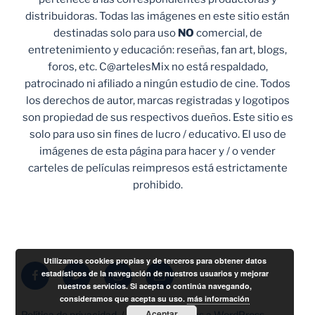
distribuidoras. Todas las imágenes en este sitio están
destinadas solo para uso
NO
comercial, de
entretenimiento y educación: reseñas, fan art, blogs,
foros, etc. C@artelesMix no está respaldado,
patrocinado ni afiliado a ningún estudio de cine. Todos
los derechos de autor, marcas registradas y logotipos
son propiedad de sus respectivos dueños. Este sitio es
solo para uso sin fines de lucro / educativo. El uso de
imágenes de esta página para hacer y / o vender
carteles de películas reimpresos está estrictamente
prohibido.
Utilizamos cookies propias y de terceros para obtener datos
Facebook
Twitter
Instagram
Correo
estadísticos de la navegación de nuestros usuarios y mejorar
nuestros servicios. Si acepta o continúa navegando,
electrónico
consideramos que acepta su uso.
más información
Aceptar
Política de privacidad
Funciona gracias a WordPress