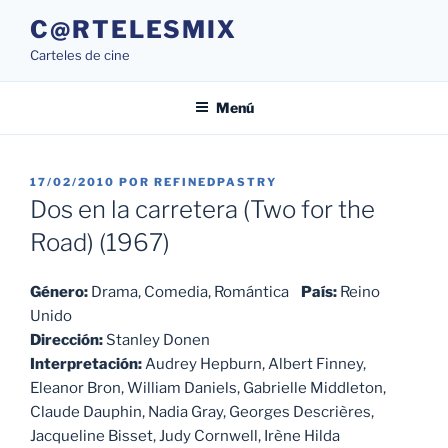
Saltar
C@RTELESMIX
al
Carteles de cine
contenido
Menú
PUBLICADO
17/02/2010
POR
REFINEDPASTRY
EL
Dos en la carretera (Two for the
Road) (1967)
Género:
Drama, Comedia, Romántica
País:
Reino
Unido
Dirección:
Stanley Donen
Interpretación:
Audrey Hepburn, Albert Finney,
Eleanor Bron, William Daniels, Gabrielle Middleton,
Claude Dauphin, Nadia Gray, Georges Descrières,
Jacqueline Bisset, Judy Cornwell, Irène Hilda