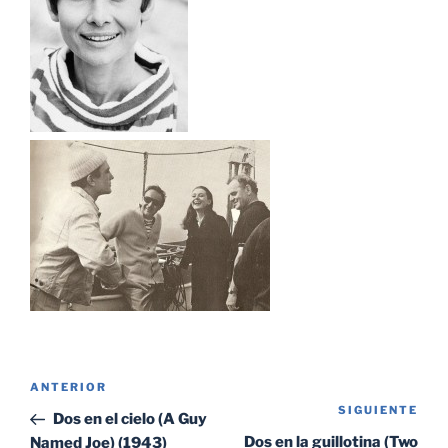
Navegación
Entrada
ANTERIOR
de
SIGUIENTE
Sig
anterior:
Dos en el cielo (A Guy
entradas
ent
Dos en la guillotina (Two
Named Joe) (1943)