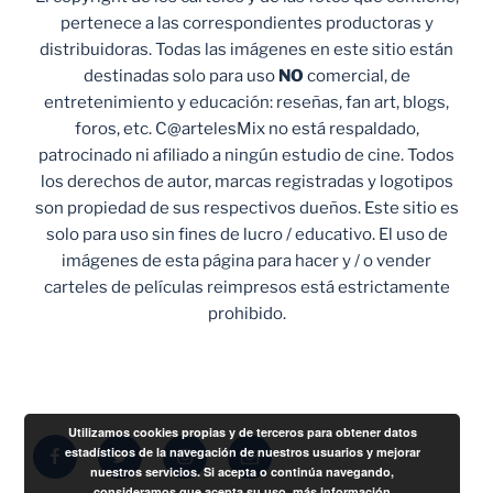
pertenece a las correspondientes productoras y
distribuidoras. Todas las imágenes en este sitio están
destinadas solo para uso
NO
comercial, de
entretenimiento y educación: reseñas, fan art, blogs,
foros, etc. C@artelesMix no está respaldado,
patrocinado ni afiliado a ningún estudio de cine. Todos
los derechos de autor, marcas registradas y logotipos
son propiedad de sus respectivos dueños. Este sitio es
solo para uso sin fines de lucro / educativo. El uso de
imágenes de esta página para hacer y / o vender
carteles de películas reimpresos está estrictamente
prohibido.
Utilizamos cookies propias y de terceros para obtener datos
Facebook
Twitter
Instagram
Correo
estadísticos de la navegación de nuestros usuarios y mejorar
nuestros servicios. Si acepta o continúa navegando,
electrónico
consideramos que acepta su uso.
más información