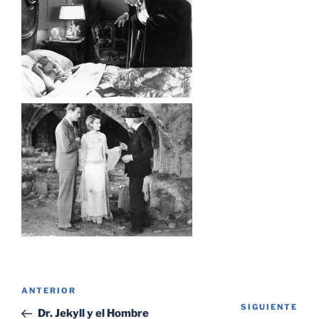
Navegación
Entrada
ANTERIOR
de
SIGUIENTE
Sig
anterior:
Dr. Jekyll y el Hombre