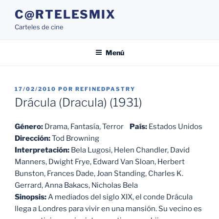
Saltar
C@RTELESMIX
al
Carteles de cine
contenido
Menú
PUBLICADO
17/02/2010
POR
REFINEDPASTRY
EL
Drácula (Dracula) (1931)
Género:
Drama, Fantasía, Terror
País:
Estados Unidos
Dirección:
Tod Browning
Interpretación:
Bela Lugosi, Helen Chandler, David
Manners, Dwight Frye, Edward Van Sloan, Herbert
Bunston, Frances Dade, Joan Standing, Charles K.
Gerrard, Anna Bakacs, Nicholas Bela
Sinopsis:
A mediados del siglo XIX, el conde Drácula
llega a Londres para vivir en una mansión. Su vecino es