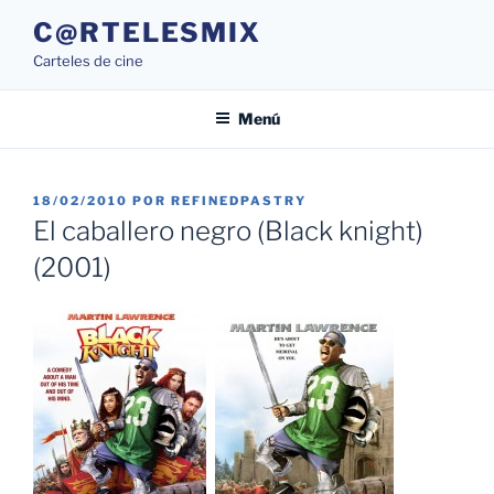
Saltar
C@RTELESMIX
al
Carteles de cine
contenido
Menú
PUBLICADO
18/02/2010
POR
REFINEDPASTRY
EL
El caballero negro (Black knight)
(2001)