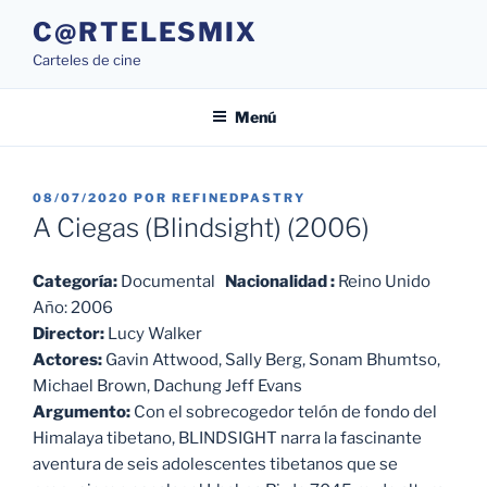
Saltar
C@RTELESMIX
al
Carteles de cine
contenido
Menú
PUBLICADO
08/07/2020
POR
REFINEDPASTRY
EL
A Ciegas (Blindsight) (2006)
Categoría:
Documental
Nacionalidad :
Reino Unido
Año: 2006
Director:
Lucy Walker
Actores:
Gavin Attwood, Sally Berg, Sonam Bhumtso,
Michael Brown, Dachung Jeff Evans
Argumento:
Con el sobrecogedor telón de fondo del
Himalaya tibetano, BLINDSIGHT narra la fascinante
aventura de seis adolescentes tibetanos que se