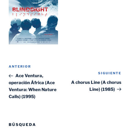
Navegación
Entrada
ANTERIOR
de
SIGUIENTE
Sig
anterior:
Ace Ventura,
entradas
ent
A chorus Line (A chorus
operación África (Ace
Line) (1985)
Ventura: When Nature
Calls) (1995)
BÚSQUEDA