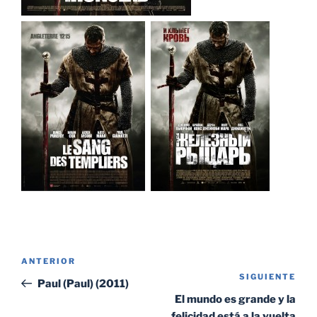
Navegación
Entrada
ANTERIOR
de
SIGUIENTE
Sig
anterior:
Paul (Paul) (2011)
entradas
ent
El mundo es grande y la
felicidad está a la vuelta