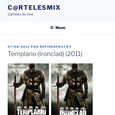
Saltar
C@RTELESMIX
al
Carteles de cine
contenido
Menú
PUBLICADO
07/08/2011
POR
REFINEDPASTRY
EL
Templario (Ironclad) (2011)