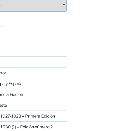
E…
rror
apa y Espada
encia Ficción
este
1927-1928 – Primera Edición
1930 (1) – Edición número 2