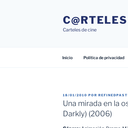
Saltar
al
C@RTELES
contenido
Carteles de cine
Inicio
Política de privacidad
PUBLICADO
18/01/2010
POR
REFINEDPAS
EL
Una mirada en la o
Darkly) (2006)