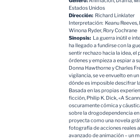
Género:
Animación, Drama, Mist
Estados Unidos
Dirección:
Richard Linklater
Interpretación: Keanu Reeves,
Winona Ryder, Rory Cochrane
Sinopsis:
La guerra inútil e in
ha llegado a fundirse con la gu
sentir rechazo hacia la idea, e
órdenes y empieza a espiar a s
Donna Hawthorne y Charles Frec
vigilancia, se ve envuelto en 
dónde es imposible descifrar la
Basada en las propias experien
ficción, Philip K. Dick, «A Scan
oscuramente cómica y cáustica
sobre la drogodependencia en 
proyecta como una novela gráfi
fotografía de acciones reales a
avanzado de animación – un 