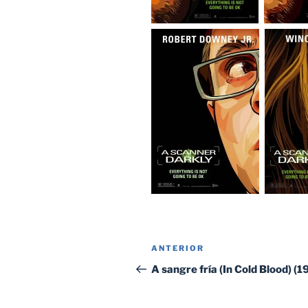
Navegación
Entrada
ANTERIOR
de
anterior:
A sangre fría (In Cold Blood) (1
entradas