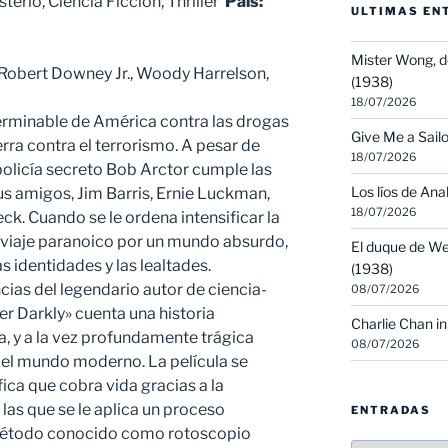
erio, Ciencia Ficción, Thriller
País:
ULTIMAS EN
Mister Wong, d
 Robert Downey Jr., Woody Harrelson,
(1938)
18/07/2026
terminable de América contra las drogas
Give Me a Sailo
erra contra el terrorismo. A pesar de
18/07/2026
l policía secreto Bob Arctor cumple las
Los líos de Ana
us amigos, Jim Barris, Ernie Luckman,
18/07/2026
k. Cuando se le ordena intensificar la
un viaje paranoico por un mundo absurdo,
El duque de We
s identidades y las lealtades.
(1938)
cias del legendario autor de ciencia-
08/07/2026
ner Darkly» cuenta una historia
Charlie Chan in
, y a la vez profundamente trágica
08/07/2026
el mundo moderno. La película se
ca que cobra vida gracias a la
 las que se le aplica un proceso
ENTRADAS
método conocido como rotoscopio