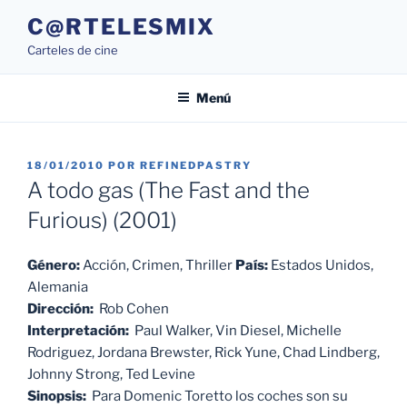
Saltar
C@RTELESMIX
al
Carteles de cine
contenido
Menú
PUBLICADO
18/01/2010
POR
REFINEDPASTRY
EL
A todo gas (The Fast and the
Furious) (2001)
Género:
Acción, Crimen, Thriller
País:
Estados Unidos,
Alemania
Dirección:
Rob Cohen
Interpretación:
Paul Walker, Vin Diesel, Michelle
Rodriguez, Jordana Brewster, Rick Yune, Chad Lindberg,
Johnny Strong, Ted Levine
Sinopsis:
Para Domenic Toretto los coches son su