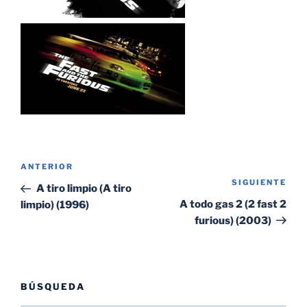
Navegación
Entrada
ANTERIOR
de
SIGUIENTE
Sig
anterior:
A tiro limpio (A tiro
entradas
ent
A todo gas 2 (2 fast 2
limpio) (1996)
furious) (2003)
BÚSQUEDA