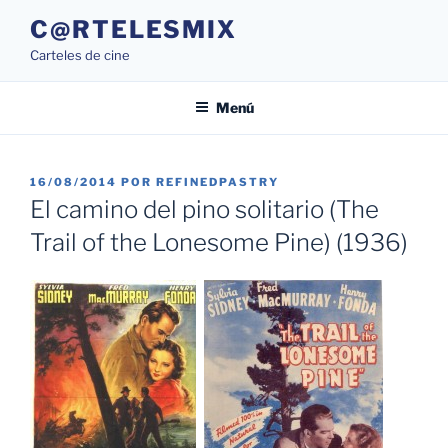
Saltar
C@RTELESMIX
al
Carteles de cine
contenido
Menú
PUBLICADO
16/08/2014
POR
REFINEDPASTRY
EL
El camino del pino solitario (The
Trail of the Lonesome Pine) (1936)