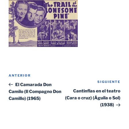
Navegación
Entrada
ANTERIOR
de
SIGUIENTE
Sig
anterior:
El Camarada Don
entradas
ent
Cantinflas en el teatro
Camilo (Il Compagno Don
(Cara o cruz) (Águila o Sol)
Camillo) (1965)
(1938)