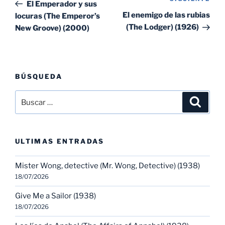
Sig
anterior:
El Emperador y sus
entradas
ent
El enemigo de las rubias
locuras (The Emperor’s
(The Lodger) (1926)
New Groove) (2000)
BÚSQUEDA
Buscar
Buscar
por:
ULTIMAS ENTRADAS
Mister Wong, detective (Mr. Wong, Detective) (1938)
18/07/2026
Give Me a Sailor (1938)
18/07/2026