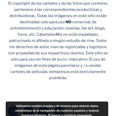
El copyright de los carteles y de las fotos que contiene,
pertenece a las correspondientes productoras y
distribuidoras. Todas las imágenes en este sitio están
destinadas solo para uso
NO
comercial, de
entretenimiento y educación: reseñas, fan art, blogs,
foros, etc. C@artelesMix no está respaldado,
patrocinado ni afiliado a ningún estudio de cine. Todos
los derechos de autor, marcas registradas y logotipos
son propiedad de sus respectivos dueños. Este sitio es
solo para uso sin fines de lucro / educativo. El uso de
imágenes de esta página para hacer y / o vender
carteles de películas reimpresos está estrictamente
prohibido.
Utilizamos cookies propias y de terceros para obtener datos
Facebook
Twitter
Instagram
Correo
estadísticos de la navegación de nuestros usuarios y mejorar
nuestros servicios. Si acepta o continúa navegando,
electrónico