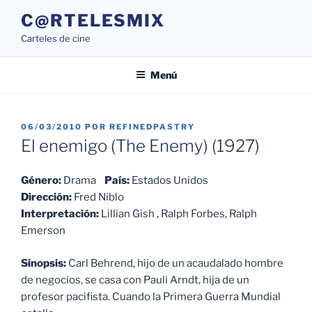
Saltar
C@RTELESMIX
al
Carteles de cine
contenido
Menú
PUBLICADO
06/03/2010
POR
REFINEDPASTRY
EL
El enemigo (The Enemy) (1927)
Género:
Drama
País:
Estados Unidos
Dirección:
Fred Niblo
Interpretación:
Lillian Gish
,
Ralph Forbes
,
Ralph
Emerson
Sinopsis:
Carl Behrend, hijo de un acaudalado hombre
de negocios, se casa con Pauli Arndt, hija de un
profesor pacifista.
Cuando la Primera Guerra Mundial