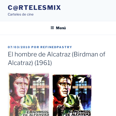
Saltar
C@RTELESMIX
al
Carteles de cine
contenido
Menú
PUBLICADO
07/03/2010
POR
REFINEDPASTRY
EL
El hombre de Alcatraz (Birdman of
Alcatraz) (1961)