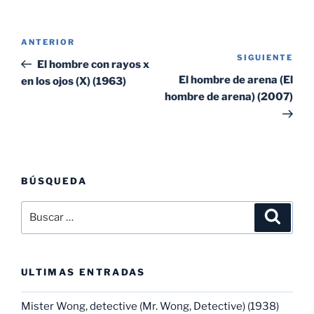
Navegación
Entrada
ANTERIOR
de
SIGUIENTE
Sig
anterior:
El hombre con rayos x
entradas
ent
El hombre de arena (El
en los ojos (X) (1963)
hombre de arena) (2007)
BÚSQUEDA
Buscar
Buscar
por:
ULTIMAS ENTRADAS
Mister Wong, detective (Mr. Wong, Detective) (1938)