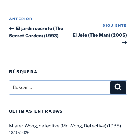
Navegación
Entrada
ANTERIOR
de
SIGUIENTE
Sig
anterior:
El jardín secreto (The
entradas
ent
El Jefe (The Man) (2005)
Secret Garden) (1993)
BÚSQUEDA
Buscar
Buscar
por:
ULTIMAS ENTRADAS
Mister Wong, detective (Mr. Wong, Detective) (1938)
18/07/2026