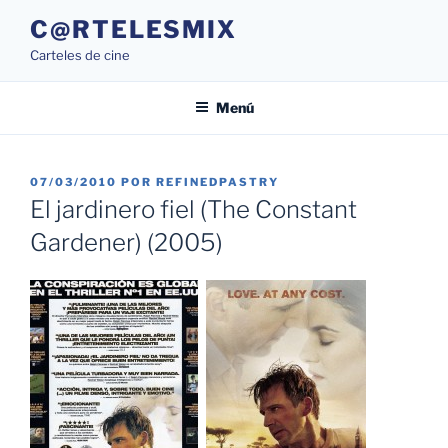
Saltar
C@RTELESMIX
al
Carteles de cine
contenido
Menú
PUBLICADO
07/03/2010
POR
REFINEDPASTRY
EL
El jardinero fiel (The Constant
Gardener) (2005)