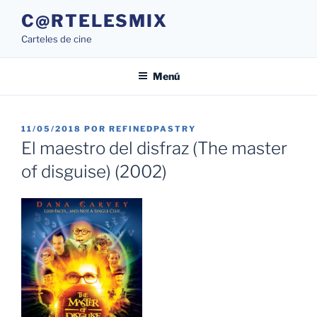
Saltar
C@RTELESMIX
al
Carteles de cine
contenido
Menú
PUBLICADO
11/05/2018
POR
REFINEDPASTRY
EL
El maestro del disfraz (The master
of disguise) (2002)