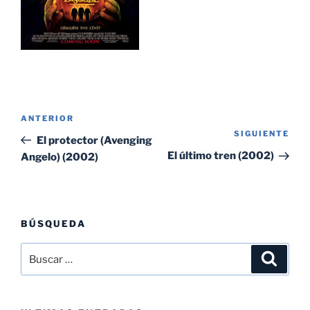
Navegación
Entrada
ANTERIOR
de
SIGUIENTE
Sig
anterior:
El protector (Avenging
entradas
ent
El último tren (2002)
Angelo) (2002)
BÚSQUEDA
Buscar
Buscar
por: