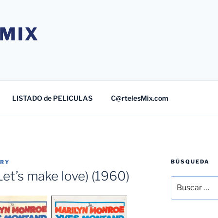
MIX
LISTADO de PELICULAS
C@rtelesMix.com
BÚSQUEDA
TRY
(Let’s make love) (1960)
Buscar
por: