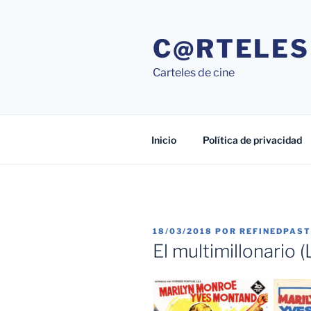
Saltar
al
C@RTELES
contenido
Carteles de cine
Inicio
Política de privacidad
PUBLICADO
18/03/2018
POR
REFINEDPAS
EL
El multimillonario 