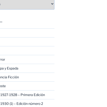
E…
rror
apa y Espada
encia Ficción
este
1927-1928 – Primera Edición
1930 (1) – Edición número 2