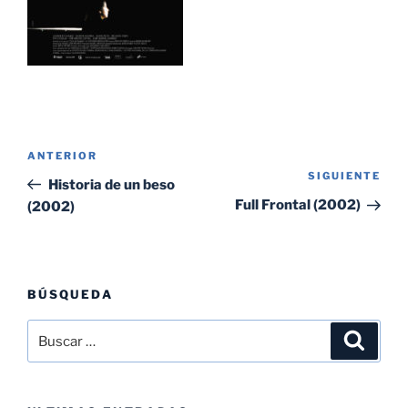
Navegación
Entrada
ANTERIOR
de
SIGUIENTE
Sig
anterior:
Historia de un beso
entradas
ent
Full Frontal (2002)
(2002)
BÚSQUEDA
Buscar
Buscar
por: