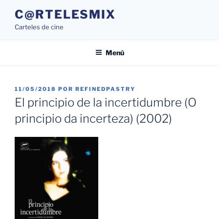
Saltar
C@RTELESMIX
al
Carteles de cine
contenido
Menú
PUBLICADO
11/05/2018
POR
REFINEDPASTRY
EL
El principio de la incertidumbre (O
principio da incerteza) (2002)