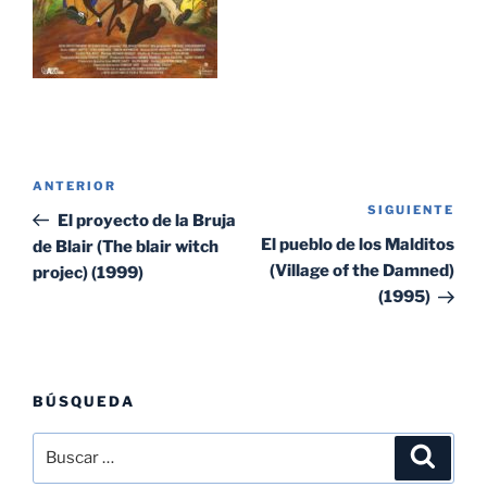
Navegación
Entrada
ANTERIOR
de
SIGUIENTE
Sig
anterior:
El proyecto de la Bruja
entradas
ent
El pueblo de los Malditos
de Blair (The blair witch
(Village of the Damned)
projec) (1999)
(1995)
BÚSQUEDA
Buscar
Buscar
por: