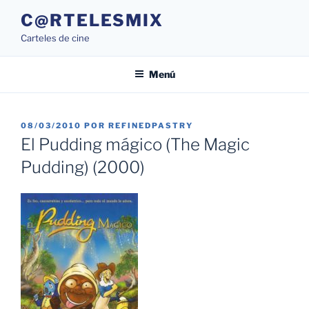
Saltar
C@RTELESMIX
al
Carteles de cine
contenido
Menú
PUBLICADO
08/03/2010
POR
REFINEDPASTRY
EL
El Pudding mágico (The Magic
Pudding) (2000)