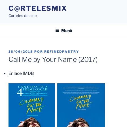
Saltar
C@RTELESMIX
al
Carteles de cine
contenido
Menú
PUBLICADO
16/06/2018
POR
REFINEDPASTRY
EL
Call Me by Your Name (2017)
Enlace IMDB