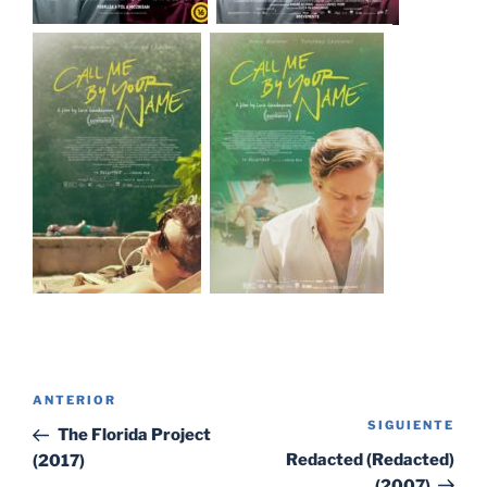
Navegación
Entrada
ANTERIOR
de
SIGUIENTE
Sig
anterior:
The Florida Project
entradas
ent
Redacted (Redacted)
(2017)
(2007)