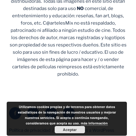
distribuidoras. Todas las imágenes en este sitio están
destinadas solo para uso
NO
comercial, de
entretenimiento y educación: reseñas, fan art, blogs,
foros, etc. C@artelesMix no está respaldado,
patrocinado ni afiliado a ningún estudio de cine. Todos
los derechos de autor, marcas registradas y logotipos
son propiedad de sus respectivos dueños. Este sitio es
solo para uso sin fines de lucro / educativo. El uso de
imágenes de esta página para hacer y / o vender
carteles de películas reimpresos está estrictamente
prohibido.
Utilizamos cookies propias y de terceros para obtener datos
Facebook
Twitter
Instagram
Correo
estadísticos de la navegación de nuestros usuarios y mejorar
nuestros servicios. Si acepta o continúa navegando,
electrónico
consideramos que acepta su uso.
más información
Aceptar
Política de privacidad
Funciona gracias a WordPress