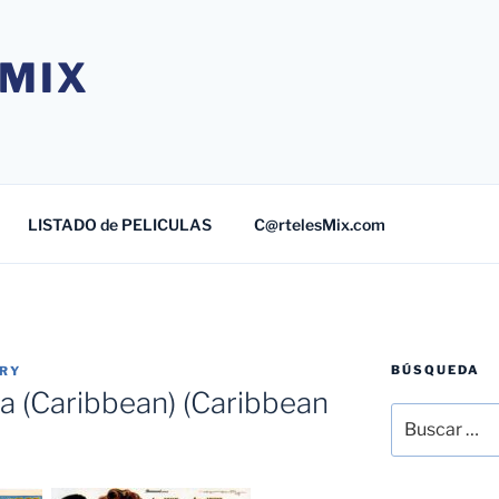
MIX
LISTADO de PELICULAS
C@rtelesMix.com
BÚSQUEDA
TRY
ta (Caribbean) (Caribbean
Buscar
por: