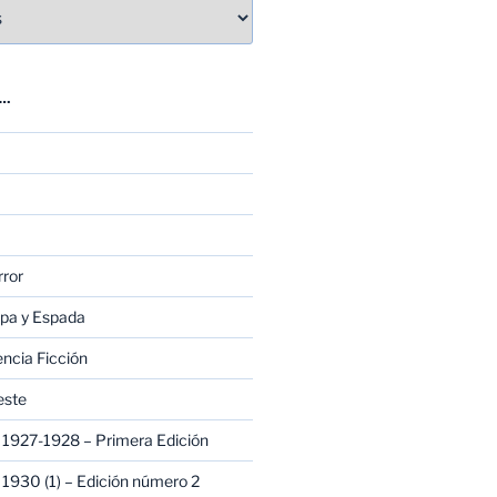
E…
rror
apa y Espada
encia Ficción
este
1927-1928 – Primera Edición
1930 (1) – Edición número 2