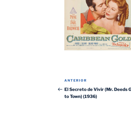
Navegación
Entrada
ANTERIOR
de
anterior:
El Secreto de Vivir (Mr. Deeds 
to Town) (1936)
entradas