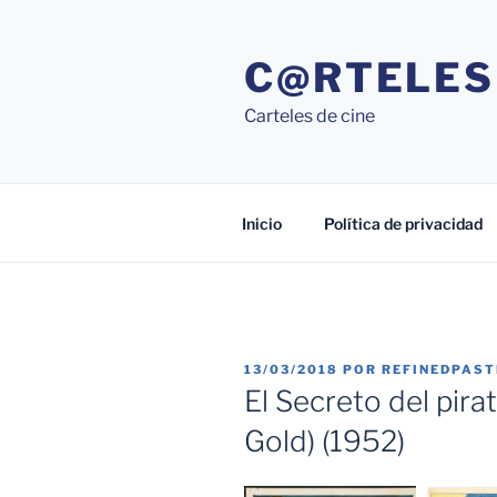
Saltar
al
C@RTELES
contenido
Carteles de cine
Inicio
Política de privacidad
PUBLICADO
13/03/2018
POR
REFINEDPAS
EL
El Secreto del pira
Gold) (1952)