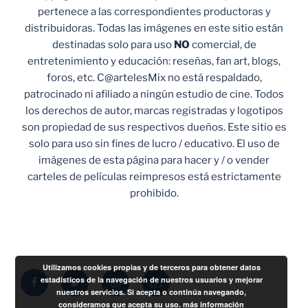
pertenece a las correspondientes productoras y
distribuidoras. Todas las imágenes en este sitio están
destinadas solo para uso
NO
comercial, de
entretenimiento y educación: reseñas, fan art, blogs,
foros, etc. C@artelesMix no está respaldado,
patrocinado ni afiliado a ningún estudio de cine. Todos
los derechos de autor, marcas registradas y logotipos
son propiedad de sus respectivos dueños. Este sitio es
solo para uso sin fines de lucro / educativo. El uso de
imágenes de esta página para hacer y / o vender
carteles de películas reimpresos está estrictamente
prohibido.
Utilizamos cookies propias y de terceros para obtener datos
Facebook
Twitter
Instagram
Correo
estadísticos de la navegación de nuestros usuarios y mejorar
nuestros servicios. Si acepta o continúa navegando,
electrónico
consideramos que acepta su uso.
más información