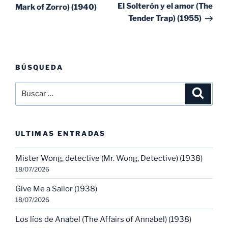
entradas
ent
El Solterón y el amor (The
Mark of Zorro) (1940)
Tender Trap) (1955)
BÚSQUEDA
Buscar
Buscar
por:
ULTIMAS ENTRADAS
Mister Wong, detective (Mr. Wong, Detective) (1938)
18/07/2026
Give Me a Sailor (1938)
18/07/2026
Los líos de Anabel (The Affairs of Annabel) (1938)