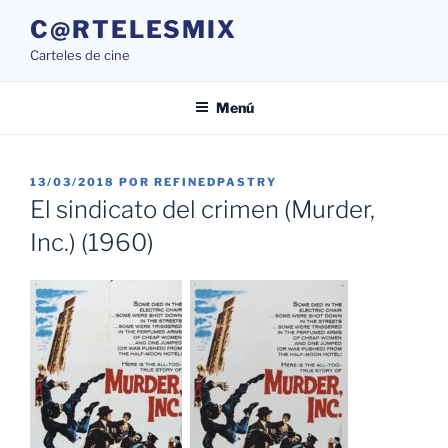
Saltar
C@RTELESMIX
al
Carteles de cine
contenido
Menú
PUBLICADO
13/03/2018
POR
REFINEDPASTRY
EL
El sindicato del crimen (Murder,
Inc.) (1960)