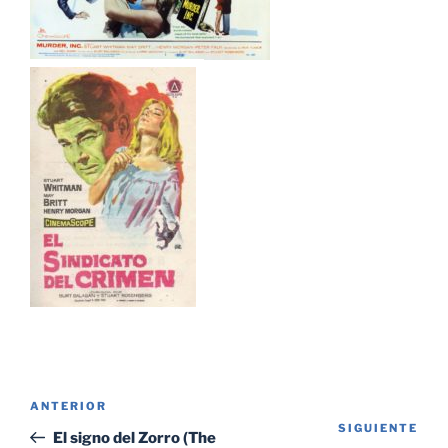
Navegación
Entrada
ANTERIOR
de
SIGUIENTE
Sig
anterior:
El signo del Zorro (The