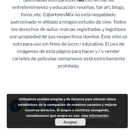
destinadas solo para uso
NO
comercial, de
entretenimiento y educación: reseñas, fan art, blogs,
foros, etc. C@artelesMix no está respaldado,
patrocinado ni afiliado a ningún estudio de cine. Todos
los derechos de autor, marcas registradas y logotipos
son propiedad de sus respectivos dueños. Este sitio es
solo para uso sin fines de lucro / educativo. El uso de
imágenes de esta página para hacer y / o vender
carteles de películas reimpresos está estrictamente
prohibido.
Utilizamos cookies propias y de terceros para obtener datos
Facebook
Twitter
Instagram
Correo
estadísticos de la navegación de nuestros usuarios y mejorar
nuestros servicios. Si acepta o continúa navegando,
electrónico
consideramos que acepta su uso.
más información
Aceptar
Política de privacidad
Funciona gracias a WordPress