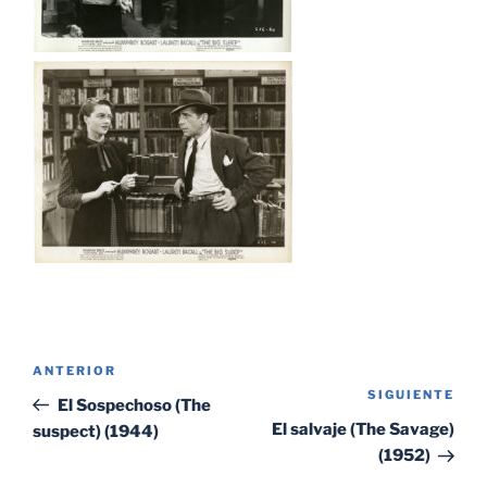
Navegación
Entrada
ANTERIOR
de
SIGUIENTE
Sig
anterior:
El Sospechoso (The
entradas
ent
El salvaje (The Savage)
suspect) (1944)
(1952)