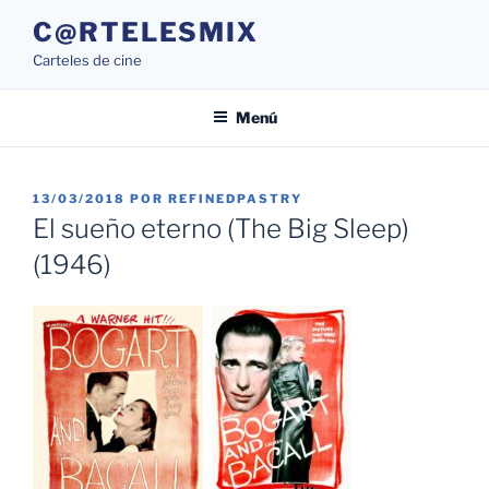
Saltar
C@RTELESMIX
al
Carteles de cine
contenido
Menú
PUBLICADO
13/03/2018
POR
REFINEDPASTRY
EL
El sueño eterno (The Big Sleep)
(1946)